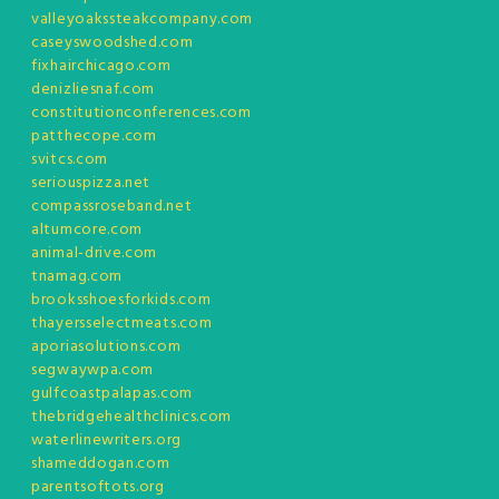
valleyoakssteakcompany.com
caseyswoodshed.com
fixhairchicago.com
denizliesnaf.com
constitutionconferences.com
patthecope.com
svitcs.com
seriouspizza.net
compassroseband.net
altumcore.com
animal-drive.com
tnamag.com
brooksshoesforkids.com
thayersselectmeats.com
aporiasolutions.com
segwaywpa.com
gulfcoastpalapas.com
thebridgehealthclinics.com
waterlinewriters.org
shameddogan.com
parentsoftots.org