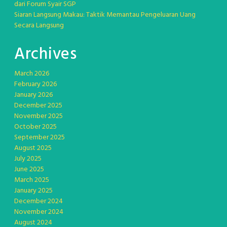
dari Forum Syair SGP
Siaran Langsung Makau: Taktik Memantau Pengeluaran Uang
Secara Langsung
Archives
March 2026
February 2026
January 2026
December 2025
November 2025
October 2025
September 2025
August 2025
July 2025
June 2025
March 2025
January 2025
December 2024
November 2024
August 2024