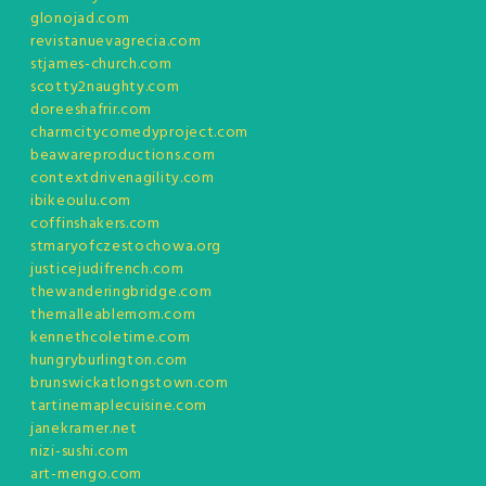
glonojad.com
revistanuevagrecia.com
stjames-church.com
scotty2naughty.com
doreeshafrir.com
charmcitycomedyproject.com
beawareproductions.com
contextdrivenagility.com
ibikeoulu.com
coffinshakers.com
stmaryofczestochowa.org
justicejudifrench.com
thewanderingbridge.com
themalleablemom.com
kennethcoletime.com
hungryburlington.com
brunswickatlongstown.com
tartinemaplecuisine.com
janekramer.net
nizi-sushi.com
art-mengo.com