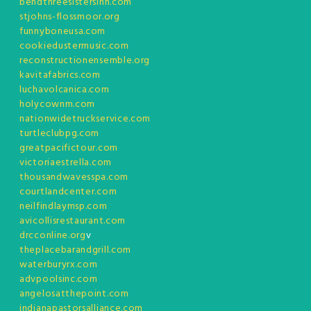
bendthreesistersinn.com
stjohns-flossmoor.org
funnyboneusa.com
cookiedustermusic.com
reconstructionensemble.org
kavitafabrics.com
luchavolcanica.com
holycownm.com
nationwidetruckservice.com
turtleclubpg.com
greatpacifictour.com
victoriaestrella.com
thousandwavesspa.com
courtlandcenter.com
neilfindlaymsp.com
avicollisrestaurant.com
drcconline.org
v
theplacebarandgrill.com
waterburyrx.com
advpoolsinc.com
angelosatthepoint.com
indianapastorsalliance.com