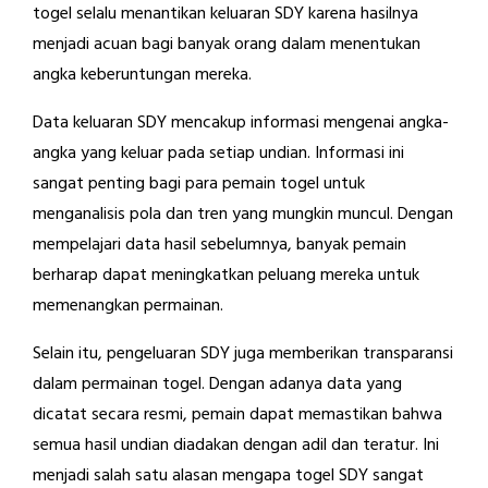
togel selalu menantikan keluaran SDY karena hasilnya
menjadi acuan bagi banyak orang dalam menentukan
angka keberuntungan mereka.
Data keluaran SDY mencakup informasi mengenai angka-
angka yang keluar pada setiap undian. Informasi ini
sangat penting bagi para pemain togel untuk
menganalisis pola dan tren yang mungkin muncul. Dengan
mempelajari data hasil sebelumnya, banyak pemain
berharap dapat meningkatkan peluang mereka untuk
memenangkan permainan.
Selain itu, pengeluaran SDY juga memberikan transparansi
dalam permainan togel. Dengan adanya data yang
dicatat secara resmi, pemain dapat memastikan bahwa
semua hasil undian diadakan dengan adil dan teratur. Ini
menjadi salah satu alasan mengapa togel SDY sangat