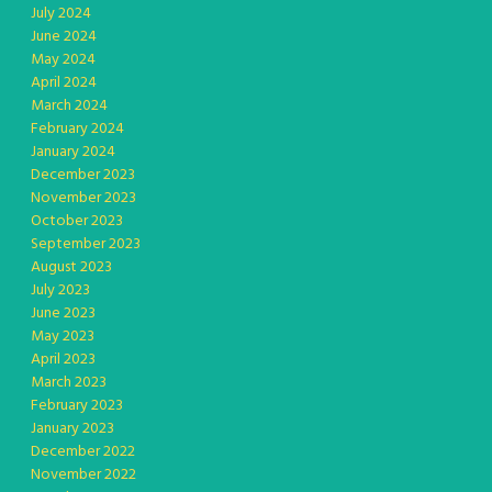
July 2024
June 2024
May 2024
April 2024
March 2024
February 2024
January 2024
December 2023
November 2023
October 2023
September 2023
August 2023
July 2023
June 2023
May 2023
April 2023
March 2023
February 2023
January 2023
December 2022
November 2022