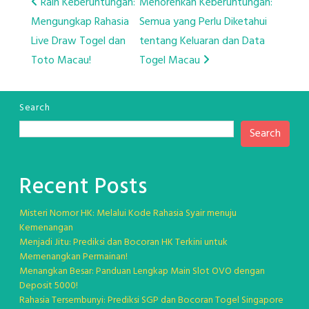
Post
Raih Keberuntungan:
Menorehkan Keberuntungan:
Mengungkap Rahasia
Semua yang Perlu Diketahui
navigation
Live Draw Togel dan
tentang Keluaran dan Data
Toto Macau!
Togel Macau
Search
Search
Recent Posts
Misteri Nomor HK: Melalui Kode Rahasia Syair menuju
Kemenangan
Menjadi Jitu: Prediksi dan Bocoran HK Terkini untuk
Memenangkan Permainan!
Menangkan Besar: Panduan Lengkap Main Slot OVO dengan
Deposit 5000!
Rahasia Tersembunyi: Prediksi SGP dan Bocoran Togel Singapore