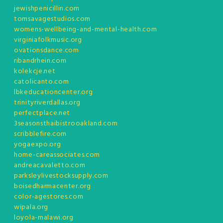
jewishpenicillin.com
tomsavagestudios.com
womens-wellbeing-and-mental-health.com
virginiafolkmusic.org
ovationsdance.com
ribandrhein.com
kolekcje.net
catolicanto.com
lbkeducationcenter.org
trinityriverdallas.org
perfectplace.net
3seasonsthaibistrooakland.com
scribblefire.com
yogaexpo.org
home-careassociates.com
andreacavaletto.com
parksleylivestocksupply.com
boisedharmacenter.org
color-agestores.com
wipala.org
loyola-malawi.org