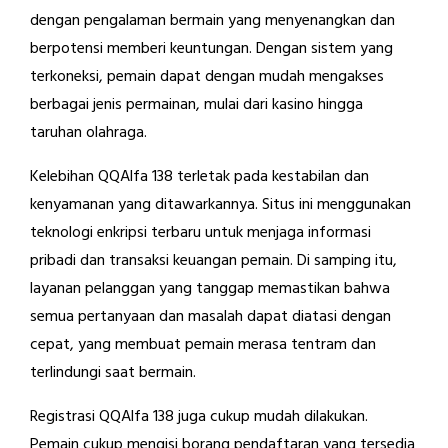
dengan pengalaman bermain yang menyenangkan dan
berpotensi memberi keuntungan. Dengan sistem yang
terkoneksi, pemain dapat dengan mudah mengakses
berbagai jenis permainan, mulai dari kasino hingga
taruhan olahraga.
Kelebihan QQAlfa 138 terletak pada kestabilan dan
kenyamanan yang ditawarkannya. Situs ini menggunakan
teknologi enkripsi terbaru untuk menjaga informasi
pribadi dan transaksi keuangan pemain. Di samping itu,
layanan pelanggan yang tanggap memastikan bahwa
semua pertanyaan dan masalah dapat diatasi dengan
cepat, yang membuat pemain merasa tentram dan
terlindungi saat bermain.
Registrasi QQAlfa 138 juga cukup mudah dilakukan.
Pemain cukup mengisi borang pendaftaran yang tersedia