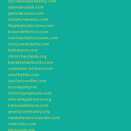
sloclassicalacademy.com
dasilvaboards.com
glennabatson.com
strayhornmarina.com
flaglerproductions.com
brawndefinition.com
continentalicecream.com
crazycreekquilts.com
binkdavies.com
christchurchpdx.org
kenabrahambooks.com
commune-kitchen.com
amuthefilm.com
lustforlovefilm.com
nicolasjolly.net
infinitasymphonia.com
africanlegalcentre.org
katsusushihouse.com
greelycommunity.org
ruedumainerestaurant.com
rosetzsky.com
glonojad.com