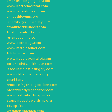
amendsracingengines.com
www.kortormorthai.com
www.fatandqueer.com
anneashleyumc.org
landsurveyskansascity.com
stpauldeckbuilders.com
footingsunlimited.com
runsnoqualmie.com
www.docsdrugs.com
www.margiesdiner.com
fdlchowder.com
www.needlepointsltd.com
bullandbirdsteakhouse.com
lascolinasplasticsurgery.com
www.cliftonheritage.org
sma43.org
remodelingchicagoonline.com
brentwoodyogacenter.com
www.tiptonlandscaping.com
steppingupstewardship.org
ccvoptica.com
washingtonlehigh.com