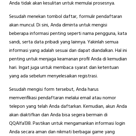
Anda tidak akan kesulitan untuk memulai prosesnya.
Sesudah menekan tombol daftar, formulir pendaftaran
akan muncul. Di sini, Anda diminta untuk mengisi
beberapa informasi penting seperti nama pengguna, kata
sandi, serta data pribadi yang lainnya. Yakinlah semua
informasi yang adalah sesuai dan dapat diandalkan. Hal ini
penting untuk menjaga keamanan profil Anda di kemudian
hari. Ingat juga untuk membaca syarat dan ketentuan
yang ada sebelum menyelesaikan registrasi.
Sesudah mengisi form tersebut, Anda harus
memverifikasi pendaftaran melalui email atau nomor
telepon yang telah Anda daftarkan. Kemudian, akun Anda
akan diaktifkan dan Anda bisa segera bermain di
QQAlfa138. Pastikan untuk mengamankan informasi login
Anda secara aman dan nikmati berbagai game yang