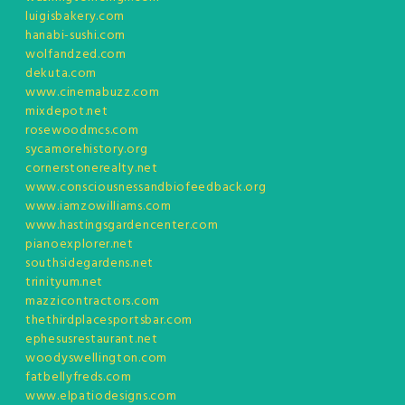
luigisbakery.com
hanabi-sushi.com
wolfandzed.com
dekuta.com
www.cinemabuzz.com
mixdepot.net
rosewoodmcs.com
sycamorehistory.org
cornerstonerealty.net
www.consciousnessandbiofeedback.org
www.iamzowilliams.com
www.hastingsgardencenter.com
pianoexplorer.net
southsidegardens.net
trinityum.net
mazzicontractors.com
thethirdplacesportsbar.com
ephesusrestaurant.net
woodyswellington.com
fatbellyfreds.com
www.elpatiodesigns.com