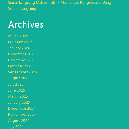
Siaran Langsung Makau: Taktik Memantau Pengeluaran Uang
Secara Langsung
Archives
March 2026
February 2026
January 2026
December 2025
November 2025
October 2025
September 2025
August 2025
July 2025
June 2025
March 2025
January 2025
December 2024
November 2024
August 2024
July 2024