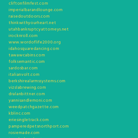
cliftonfilmfest.com
imperialbarandlounge.com
raisedoutdoors.com
thinkwithyourheart.net
utahbankruptcyattorneys.net
irocknroll.com
www.wordoflife2000.org
idahosquaredancing.com
tawawcabins.com
folksemantic.com
sardosbar.com
italianvolt.com
berkshirealarmssystems.com
vizslabrewing.com
dralanbittner.com
yannisandlemoni.com
weedpatchgazette.com
kblinc.com
eriesingletrack.com
pamperedpetsnorthport.com
rosiemade.com