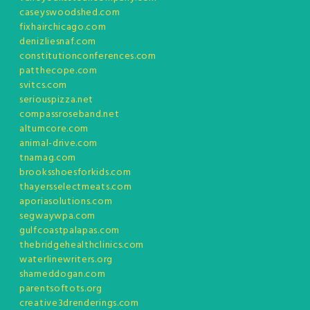
caseyswoodshed.com
fixhairchicago.com
denizliesnaf.com
constitutionconferences.com
patthecope.com
svitcs.com
seriouspizza.net
compassroseband.net
altumcore.com
animal-drive.com
tnamag.com
brooksshoesforkids.com
thayersselectmeats.com
aporiasolutions.com
segwaywpa.com
gulfcoastpalapas.com
thebridgehealthclinics.com
waterlinewriters.org
shameddogan.com
parentsoftots.org
creative3drenderings.com